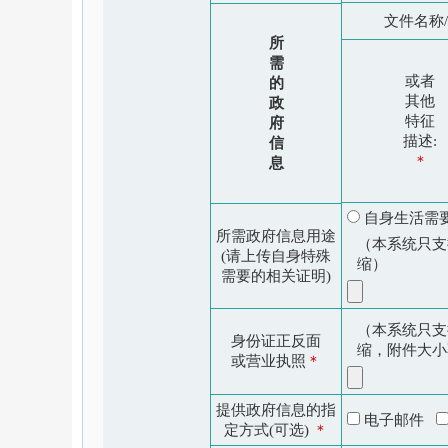
文件名称
所
需
或者
的
其他
政
特征
府
描述:
信
＊
息
自身生活
所需政府信息用途
（本系统只支持
(请上传自身特殊
缩）
需要的相关证明)
（本系统只支持
身份证正反面
缩，附件大小
或营业执照
＊
提供政府信息的指
电子邮件
定方式(可选)
＊