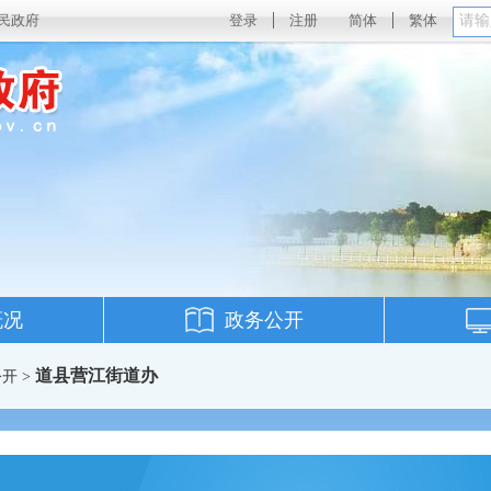
民政府
登录
注册
简体
繁体
概况
政务公开
道县营江街道办
开 >