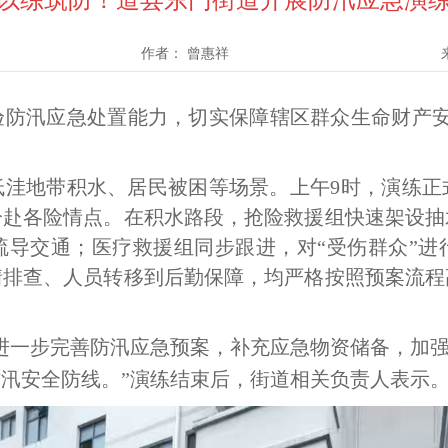
以练筑防！道县东门街道开展防汛应急演
作者：
曾惠祥
验防汛应急处置能力，切实保障辖区群众生命财产
低洼地带积水、居民被困等场景。上午
9时，演练
分赴各险情点。
在积水路段，抢险救援组
快速架设抽
疏导交通
；医疗救援组同步跟进，对
“受伤群众”
情排查、人员转移到后勤保障，均严格按照预案流程
进一步完善防汛应急预案，补充应急物资储备，加
防汛安全
防线
。
”
演练结束后，街道
相关负责人表示