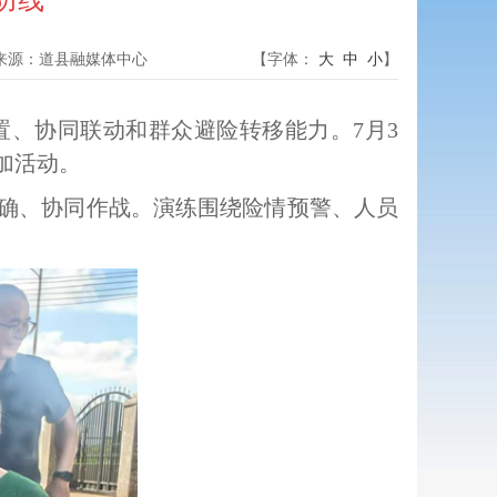
防线
来源：
道县融媒体中心
【字体：
大
中
小
】
、协同联动和群众避险转移能力。7月3
加活动。
确、协同作战。演练围绕险情预警、人员