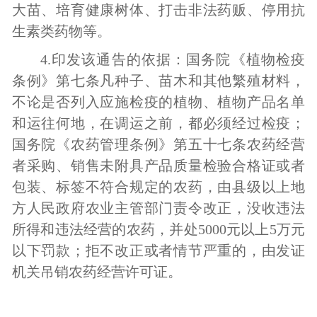
大苗、培育健康树体、打击非法药贩、停用抗
生素类药物等
。
4.
印发该通告的依据：国务院《植物检疫
条例》第七条凡种子、苗木和其他繁殖材料
，
不论是否列入应施检疫的植物、植物产品名单
和运往何地
，
在调运之前
，
都必须经过检疫
；
国务院《农药管理条例》第五十七条
农药经营
者采购、销售未附具产品质量检验合格证或者
包装、标签不符合规定的农药
，
由县级以上地
方人民政府农业主管部门责令改正
，
没收违法
所得和违法经营的农药
，
并处
5
000
元以上
5
万元
以下罚款
；
拒不改正或者情节严重的
，
由发证
机关吊销农药经营许可证
。