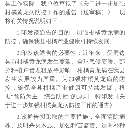
县工作实际
，
我单位草拟了《关于进一步加强
柑橘黄龙病防控工作的通告（送审稿）》
，
现
将有关情况说明如下：
1
.
印发该通告的目的：加强柑橘黄龙病的
防控
，
确保我县柑橘产业健康可持续发展
。
2.
印发该通告的必要性：
近年来
，
受周边
县市柑橘黄龙病发生蔓延、全球气候变暖、部
分种植户管理粗放等影响
，
柑橘黄龙病在我县
发生发展较为严重
。
为加强柑橘黄龙病的防
控
，
确保全县柑橘产业健康可持续发展
，
根
据
“预防为主
，
综合防控”的原则
，
特印发
《关
于进一步加强柑橘黄龙病防控工作的通告》
3.
该通告拟采取的主要措施：全面清除病
株、及时杀灭木虱、加强种苗监管、适时补种