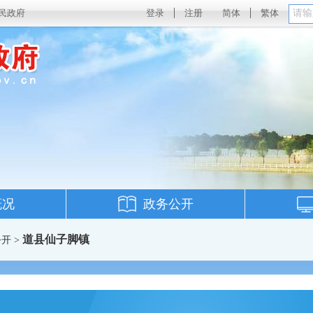
民政府
登录
注册
简体
繁体
概况
政务公开
道县仙子脚镇
开 >