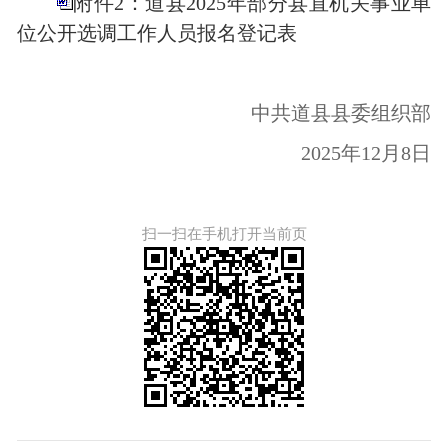
附件2：道县2025年部分县直机关事业单
位公开选调工作人员报名登记表
中共
道县
县
委组织部
202
5
年
12
月
8
日
扫一扫在手机打开当前页