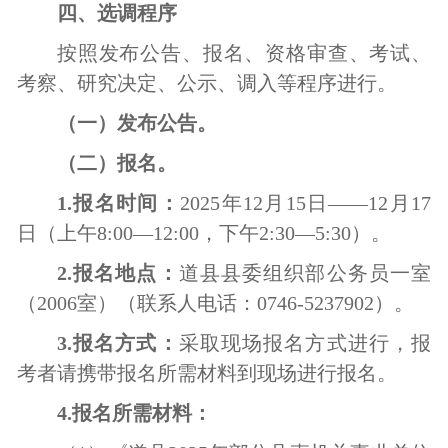
四、选调程序
按照发布公告、报名、资格审查、考试、
考察、研究决定、公示、调入等程序进行。
（一）
发布
公告。
（二）报名。
1.报名时间：
202
5
年
12
月
15
日
——
12
月
17
日（上午
8:00—12:00，下午2:30—5:30）。
2.报名地点：
道县县委组织部公务员一室
（
2006室
）（
联系人电话
：
0746-
523790
2
）
。
3.报名方式：
采取现场报名方式进行，
报
考者
请携带报名所需材料到现场进行报名。
4.报名所需材料：