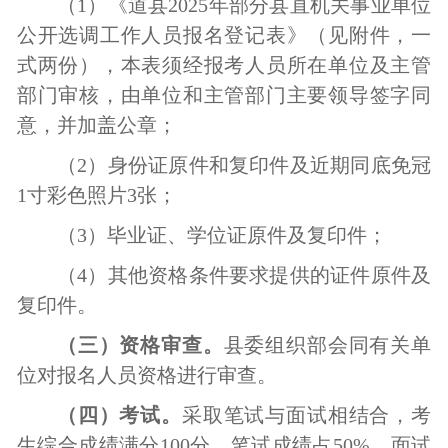
（
1）《
道县
2025年部分县直机关事业单位
公开选调
工作人员
报名登记表》（见附件，一
式两份），
本表须经报考人员所在单位及主管
部门审核，由单位和主管部门主要领导签字同
意，并加盖公章；
（
2）身份证原件和复印件及近期同底免冠
1寸彩色照片3张；
（
3）毕业证、学位证原件及复印件；
（
4
）其他资格条件要求提供的证件原件及
复印件
。
（三）资格审查。
县委组织部
会同有关单
位
对报名人员资格进行审查。
（四）考试。
采取笔试与面试相结合，
考
生综合成绩满分
100分，笔试成绩占
5
0%、面试