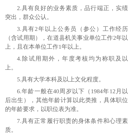
2.
具有良好的业务素质，品行端正，实绩
突出，群众公认
。
3.
具有
2
年以上
公务员（参公）
工作经历
（含试用期）
，在
道
县机关
事业单位
工作
2年以
上，且在本单位工作1年以上。
4.除试用期外，年度考核均为称职及以
上
。
5.具有大学本科及以上文化程度。
6.年龄一般在
40
周岁以下（
1984年1
2
月
以
后出生）
，其他年龄计算以此类推
，
具体职位
的年龄要求，以职位表为准
。
7
.
具有正常履行职责的身体条件和心理素
质。