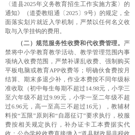
〈道县
202
5
年义务教育招生工作实施方案〉的
通知》（
道委教组通〔
2025〕9号
）的规定，全
面落实划片就近入学机制，严禁以任何名义收
取与入学挂钩的费用。
（二）规范服务性收费和代收费管理。
严
禁将
中小学
教育教学活动、教学管理范围内事
项纳入收费范围，严禁补课乱收费、强制购买
平板电脑或教育
APP收费等；明确伙食费按月
结算、期末多退少补，作业本费按不同年级标
准收取（初中每生每期不超过14.98元，小学三
至六年级不超过9.99元，小学一至二年级不超
过6.96元，高一至高三不超过16元），教辅材
料按“五限”原则和“自愿征订”要求执行，校服
费按相关规定执行，补办证卡工本费据实代
收；公办学校收费直接缴入“道县财政局非税收