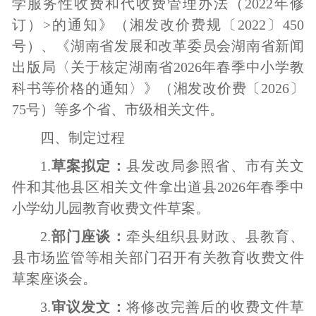
学服务性收费和代收费管理办法（2022年修
订）>的通知》（湘发改价费规〔2022〕450
号）、《湖南省发展和改革委员会湖南省新闻
出版局〈关于核定
湖南省
202
6
年春季中小学教
科书
等
价格的通知〉》
（
湘发改价费〔
202
6
〕
75
号）
等多个省、市级相关文件。
四、制定过程
1.
草案拟定：
县发改局参照省、市有关文
件和其他县区相关文件拿出道县
2026年春季中
小学幼儿园教育收费文件草案。
2.
部门座谈：
牵头组织县财政、县教育、
县市场监管等相关部门召开有关教育收费文件
草案座谈会。
3.
审议发文：
将修改完善后的收费文件草