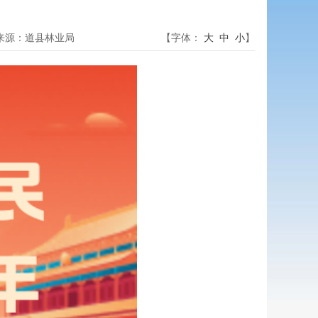
告
来源：
道县林业局
【字体：
大
中
小
】