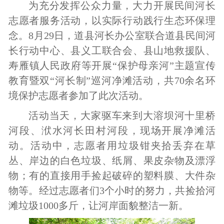
为充分发挥公众力量，大力开展民间河长
志愿者服务活动，以实际行动践行生态环保理
念。
8
月
29
日，道县河长办公室联合道县民间河
长行动中心、县义工联合会、县山地救援队、
寿雁镇人民政府等开展“保护母亲河”主题宣传
教育暨双“河长制”巡河净滩活动，共
70
余名环
境保护志愿者参加了此次活动。
活动当天，大家驱车来到大溶坝河十里桥
河段、洑水河长田村河段，现场开展净滩活
动。活动中，志愿者用垃圾钳夹拾丢弃在草
丛、岸边的白色垃圾、纸屑、果皮杂物及漂浮
物；有的直接用手捡起破碎的塑料膜、大件杂
物等。经过志愿者们
3
个小时的努力，共捡拾河
滩垃圾
1000
多斤，让河岸面貌整洁一新。