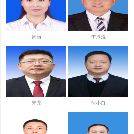
周丽
李厚流
朱龙
何小白